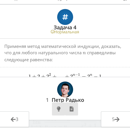
Задача 4
Нормальная
Применяя метод математической индукции, доказать,
что для любого натурального числа
справедливы
n
следующие равенства:
2
−
1
1
+
2
+
2
+
…
+
2
=
2
−
1
n
n
1
Петр Радько
3
5
Указание
Решение