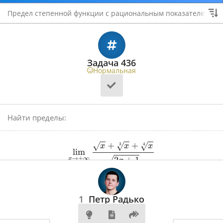
Предел степенной функции с рациональным показателем
Задача 436
Нормальная
Найти пределы:
+
+
3
4
x
x
x
lim
2
+
1
→
+
∞
x
x
Ответ
1
Петр Радько
1