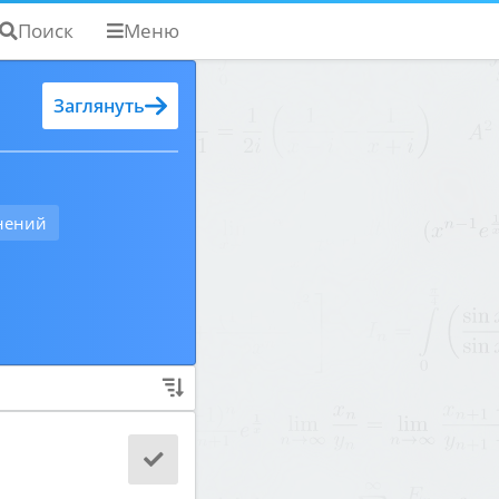
Поиск
Меню
Поддержать
Заглянуть
Хронология
Решатели
Проблемы
нений