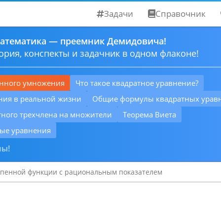
Задачи
Справочник
атематика — преемник Демидовича!
ория, конспекты и задачник в одном флаконе!
нного умножения
Что такое квадратное уравнение?
ния в реальной жизни
Общие формулы квадратных урав
тного трехчлена на множители
Теорема Виета
ые уравнения
мы!
епенной функции с рациональным показателем