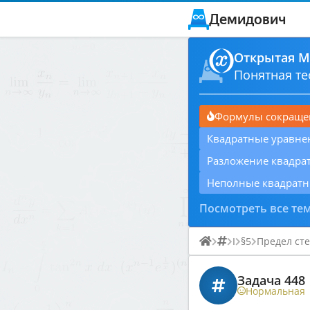
Демидович
Открытая М
Понятная те
Формулы сокраще
Квадратные уравне
Разложение квадра
Неполные квадратн
Посмотреть все те
I
§5
Предел ст
Задача 448
Нормальная