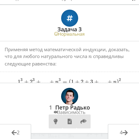
Задача 3
Нормальная
Применяя метод математической индукции, доказать,
что для любого натурального числа
справедливы
n
следующие равенства:
3
3
3
2
1
+
2
+
…
+
=
(
1
+
2
+
3
+
…
+
)
n
n
1
Петр Радько
Зависимость
2
4