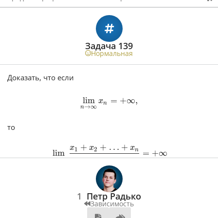
Задача 139
Нормальная
Доказать, что если
lim
=
+
∞
,
x
n
→
∞
n
то
+
+
…
+
x
x
x
1
2
n
lim
=
+
∞
→
∞
n
n
1
Петр Радько
Зависимость